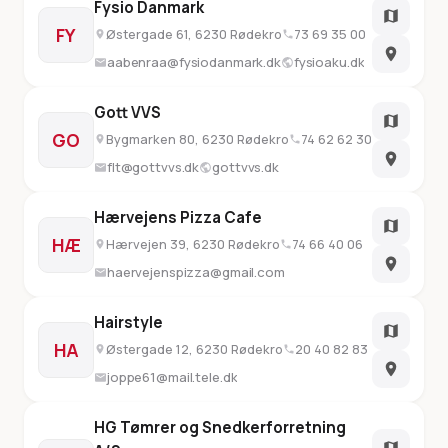
Fysio Danmark
FY
Østergade 61, 6230 Rødekro
73 69 35 00
aabenraa@fysiodanmark.dk
fysioaku.dk
Gott VVS
GO
Bygmarken 80, 6230 Rødekro
74 62 62 30
flt@gottvvs.dk
gottvvs.dk
Hærvejens Pizza Cafe
HÆ
Hærvejen 39, 6230 Rødekro
74 66 40 06
haervejenspizza@gmail.com
Hairstyle
HA
Østergade 12, 6230 Rødekro
20 40 82 83
joppe61@mail.tele.dk
HG Tømrer og Snedkerforretning