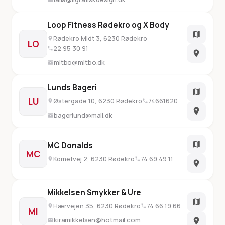
Loop Fitness Rødekro og X Body
Rødekro Midt 3, 6230 Rødekro
LO
22 95 30 91
mitbo@mitbo.dk
Lunds Bageri
LU
Østergade 10, 6230 Rødekro
74661620
bagerlund@mail.dk
MC Donalds
MC
Kometvej 2, 6230 Rødekro
74 69 49 11
Mikkelsen Smykker & Ure
Hærvejen 35, 6230 Rødekro
74 66 19 66
MI
kiramikkelsen@hotmail.com