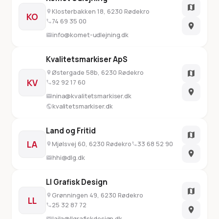
Klosterbakken 18, 6230 Rødekro
KO
74 69 35 00
info@komet-udlejning.dk
Kvalitetsmarkiser ApS
Østergade 58b, 6230 Rødekro
KV
92 92 17 60
nina@kvalitetsmarkiser.dk
kvalitetsmarkiser.dk
Land og Fritid
LA
Mjølsvej 60, 6230 Rødekro
33 68 52 90
hhi@dlg.dk
Ll Grafisk Design
Grønningen 49, 6230 Rødekro
LL
25 32 87 72
laila@llgrafiskdesign.dk