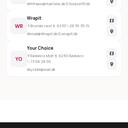
hfrees@mail.tele.dk
torpseftf.dk
Wrapit
WR
Brunde vest 9, 6230
28 35 35 15
mail@Wrapit.dk
wrapit.dk
Your Choice
Rødekro Midt 9, 6230 Rødekro
YO
73 66 28 00
ycbbl@mail.dk