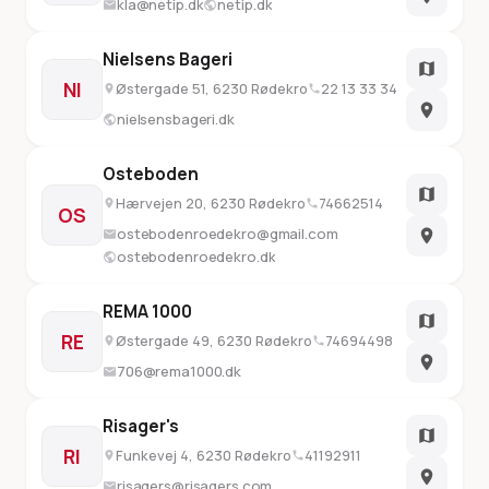
kla@netip.dk
netip.dk
Nielsens Bageri
NI
Østergade 51, 6230 Rødekro
22 13 33 34
nielsensbageri.dk
Osteboden
Hærvejen 20, 6230 Rødekro
74662514
OS
ostebodenroedekro@gmail.com
ostebodenroedekro.dk
REMA 1000
RE
Østergade 49, 6230 Rødekro
74694498
706@rema1000.dk
Risager's
RI
Funkevej 4, 6230 Rødekro
41192911
risagers@risagers.com