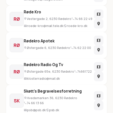
Røde Kro
RØ
Vestergade 2, 6230 Rødekro
74 66 22 49
roede-kro@mail.tele.dk
roede-kro.dk
Rødekro Apotek
RØ
Østergade 6, 6230 Rødekro
74 62 22 00
Rødekro Radio Og Tv
RØ
Østergade 65e, 6230 Rødekro
74661722
klosterradio@mail.dk
Skøtt's Begravelsesforretning
Hvedemarken 36, 6230 Rødekro
SK
74 66 13 66
psb@psb.dk
psb.dk