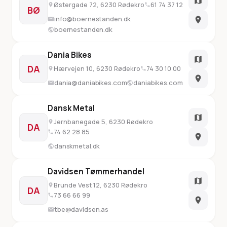
Østergade 72, 6230 Rødekro
61 74 37 12
BØ
info@boernestanden.dk
boernestanden.dk
Dania Bikes
DA
Hærvejen 10, 6230 Rødekro
74 30 10 00
dania@daniabikes.com
daniabikes.com
Dansk Metal
Jernbanegade 5, 6230 Rødekro
DA
74 62 28 85
danskmetal.dk
Davidsen Tømmerhandel
Brunde Vest 12, 6230 Rødekro
DA
73 66 66 99
tbe@davidsen.as