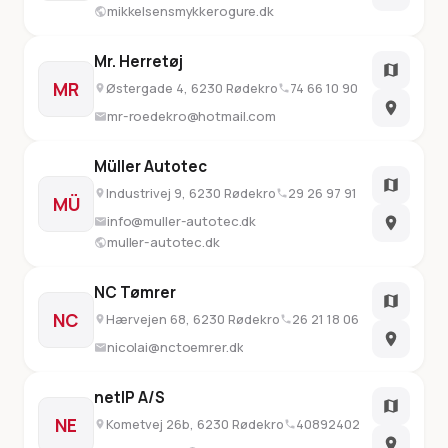
mikkelsensmykkerogure.dk
Mr. Herretøj
MR
Østergade 4, 6230 Rødekro
74 66 10 90
mr-roedekro@hotmail.com
Müller Autotec
Industrivej 9, 6230 Rødekro
29 26 97 91
MÜ
info@muller-autotec.dk
muller-autotec.dk
NC Tømrer
NC
Hærvejen 68, 6230 Rødekro
26 21 18 06
nicolai@nctoemrer.dk
netIP A/S
NE
Kometvej 26b, 6230 Rødekro
40892402