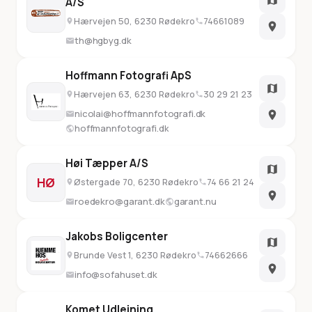
A/S
Hærvejen 50, 6230 Rødekro
74661089
th@hgbyg.dk
Hoffmann Fotografi ApS
Hærvejen 63, 6230 Rødekro
30 29 21 23
nicolai@hoffmannfotografi.dk
hoffmannfotografi.dk
Høi Tæpper A/S
HØ
Østergade 70, 6230 Rødekro
74 66 21 24
roedekro@garant.dk
garant.nu
Jakobs Boligcenter
Brunde Vest 1, 6230 Rødekro
74662666
info@sofahuset.dk
Komet Udlejning