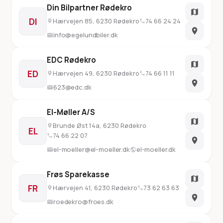
Din Bilpartner Rødekro
DI
Hærvejen 85, 6230 Rødekro
74 66 24 24
info@egelundbiler.dk
EDC Rødekro
ED
Hærvejen 49, 6230 Rødekro
74 66 11 11
623@edc.dk
El-Møller A/S
Brunde Øst 14a, 6230 Rødekro
EL
74 66 22 07
el-moeller@el-moeller.dk
el-moeller.dk
Frøs Sparekasse
FR
Hærvejen 41, 6230 Rødekro
73 62 63 63
roedekro@froes.dk