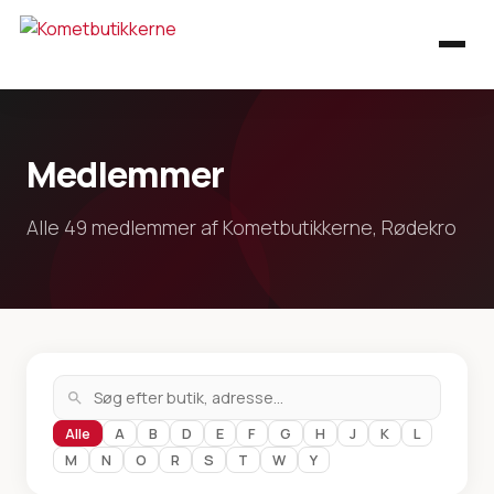
Medlemmer
Alle 49 medlemmer af Kometbutikkerne, Rødekro
Alle
A
B
D
E
F
G
H
J
K
L
M
N
O
R
S
T
W
Y