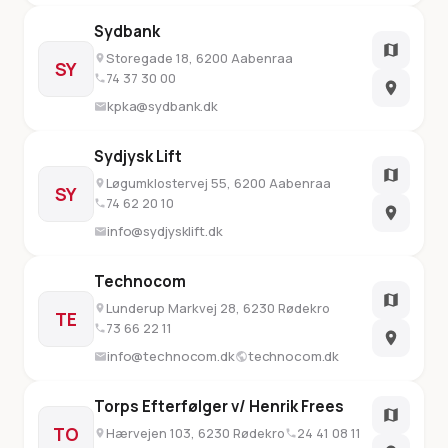
Sydbank
Storegade 18, 6200 Aabenraa
SY
74 37 30 00
kpka@sydbank.dk
Sydjysk Lift
Løgumklostervej 55, 6200 Aabenraa
SY
74 62 20 10
info@sydjysklift.dk
Technocom
Lunderup Markvej 28, 6230 Rødekro
TE
73 66 22 11
info@technocom.dk
technocom.dk
Torps Efterfølger v/ Henrik Frees
TO
Hærvejen 103, 6230 Rødekro
24 41 08 11