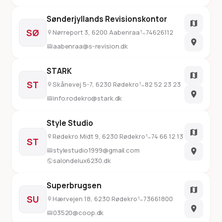
Sønderjyllands Revisionskontor
SØ
Nørreport 3, 6200 Aabenraa
74626112
aabenraa@s-revision.dk
STARK
ST
Skånevej 5-7, 6230 Rødekro
82 52 23 23
info.rodekro@stark.dk
Style Studio
Rødekro Midt 9, 6230 Rødekro
74 66 12 13
ST
stylestudio1999@gmail.com
salondelux6230.dk
Superbrugsen
SU
Hærvejen 18, 6230 Rødekro
73661800
03520@coop.dk