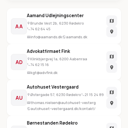
Aamand Udlejningscenter
Brunde Vest 2b, 6230 Rødekro
AA
74 62 64 45
info@aamands.dk
aamands.dk
Advokatfirmaet Fink
Klinkbjergvej 1a, 6200 Aabenraa
AD
74 62 15 16
kgt@advfink.dk
Autohuset Vestergaard
Østergade 57, 6230 Rødekro
21 15 24 89
AU
thomas.nielsen@autohuset-vestergaard.dk
autohuset-vestergaard.dk/kontakt/rodekro
Børnestanden Rødekro